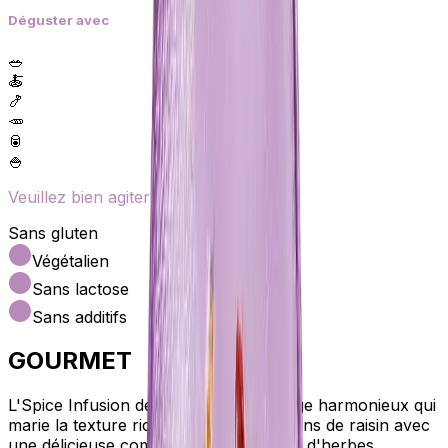
Déguster avec
🥗
🍝
🍤
🥕
🥫
🍚
Veuillez bien agiter avant utilisation !
Sans gluten
Végétalien
Sans lactose
Sans additifs
GOURMET
L'Spice Infusion délicate est un mélange harmonieux qui
marie la texture riche de l'huile de pépins de raisin avec
une délicieuse combinaison d'épices et d'herbes