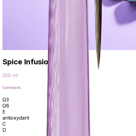
Spice Infusion
250 ml
Contient
Ω3
Ω6
E
antioxydant
C
D