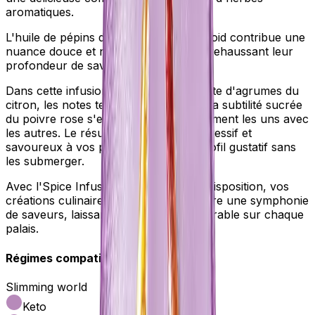
aromatiques.
L'huile de pépins de raisin pressée à froid contribue une
nuance douce et noisette à vos plats, rehaussant leur
profondeur de saveur globale.
Dans cette infusion, l'ail naturel, le zeste d'agrumes du
citron, les notes terreuses du thym et la subtilité sucrée
du poivre rose s'entrelacent gracieusement les uns avec
les autres. Le résultat est un ajout expressif et
savoureux à vos plats, élevant leur profil gustatif sans
les submerger.
Avec l'Spice Infusion délicate à votre disposition, vos
créations culinaires sont destinées à être une symphonie
de saveurs, laissant une impression durable sur chaque
palais.
Régimes compatibles :
Slimming world
Keto