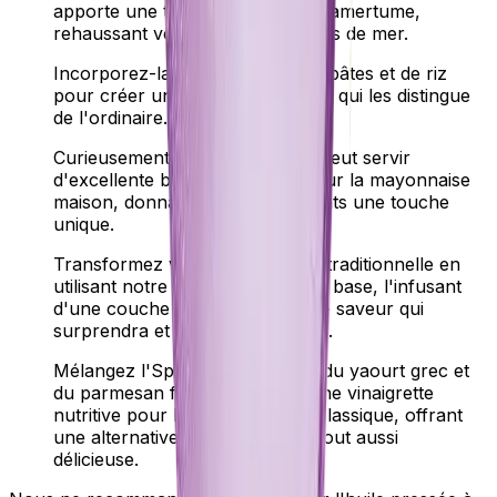
apporte une touche délicieuse d'amertume,
rehaussant vos créations de fruits de mer.
Incorporez-la dans vos plats de pâtes et de riz
pour créer une saveur distinctive qui les distingue
de l'ordinaire.
Curieusement, cette vinaigrette peut servir
d'excellente base aromatisée pour la mayonnaise
maison, donnant à vos condiments une touche
unique.
Transformez votre sauce pesto traditionnelle en
utilisant notre vinaigrette comme base, l'infusant
d'une couche supplémentaire de saveur qui
surprendra et ravira vos papilles.
Mélangez l'Spice Infusion avec du yaourt grec et
du parmesan frais pour créer une vinaigrette
nutritive pour la salade 'César' classique, offrant
une alternative plus saine mais tout aussi
délicieuse.