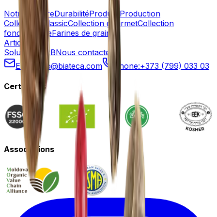
Notre histoire
Durabilité
Produits
Production
Collection Classic
Collection gourmet
Collection
fonctionnelle
Farines de graines
Articles
Solutions B2B
Nous contacter
Email:
info@biateca.com
Phone:
+373 (799) 033 03
Certificats
Associations