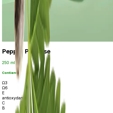
Pepper Paradise
250 ml
Contient
Ω3
Ω6
E
antioxydant
C
B