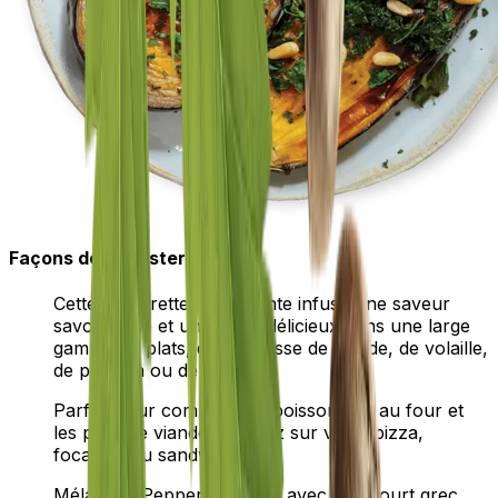
Façons de déguster
Cette vinaigrette polyvalente infuse une saveur
savoureuse et un arôme délicieux dans une large
gamme de plats, qu'il s'agisse de viande, de volaille,
de poisson ou de légumes.
Parfait pour compléter le poisson cuit au four et
les plats de viande, arrosez sur votre pizza,
focaccia ou sandwichs.
Mélangez Pepper Paradise avec du yaourt grec