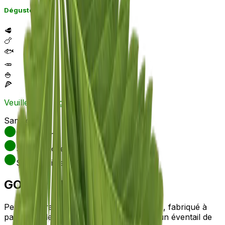
Déguster avec
🥩
🍗
🐟
🥕
🍚
🍕
Veuillez bien agiter avant utilisation !
Sans gluten
Végétalien
Sans lactose
Sans additifs
GOURMET
Pepper Paradise est un mélange délicieux, fabriqué à
partir d'huile de graines de chanvre et d'un éventail de