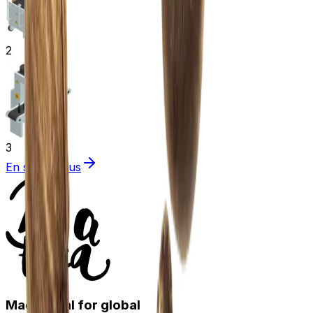
2
3
En savoir plus
Made local for global