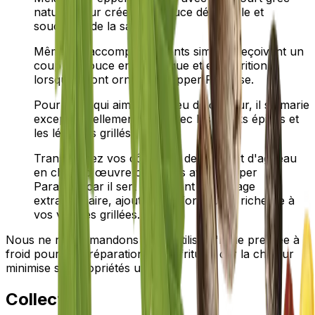
naturel pour créer une sauce délectable et
soucieuse de la santé.
Même les accompagnements simples reçoivent un
coup de pouce en esthétique et en nutrition
lorsqu'ils sont ornés de Pepper Paradise.
Pour ceux qui aiment un peu de chaleur, il se marie
exceptionnellement bien avec les steaks épicés et
les légumes grillés.
Transformez vos côtelettes de bœuf et d'agneau
en chefs-d'œuvre culinaires avec Pepper
Paradise, car il sert également de glaçage
extraordinaire, ajoutant profondeur et richesse à
vos viandes grillées.
Nous ne recommandons pas d'utiliser l'huile pressée à
froid pour les préparations et la friture, car la chaleur
minimise ses propriétés utiles.
Collection