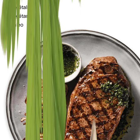
Végétalien
Végétarien
Paléo