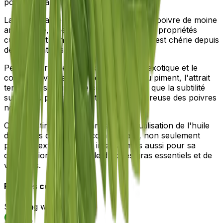
poivrons parfumés.
La pièce maîtresse de ce mélange est le poivre de moine
aromatique, une épice réputée pour ses propriétés
curatives et son essence parfumée, qui est chérie depuis
des générations.
Pepper Paradise prend cet ingrédient exotique et le
combine avec le coup de pied zesté du piment, l'attrait
terreux des graines de coriandre, ainsi que la subtilité
sucrée du poivre rose et l'épice savoureuse des poivres
noirs.
Ce qui distingue ce mélange, c'est l'utilisation de l'huile
de graines de chanvre comme base, non seulement
pour sa texture riche et intense mais aussi pour sa
composition remarquable d'acides gras essentiels et de
vitamines.
Régimes compatibles :
Slimming world
Keto