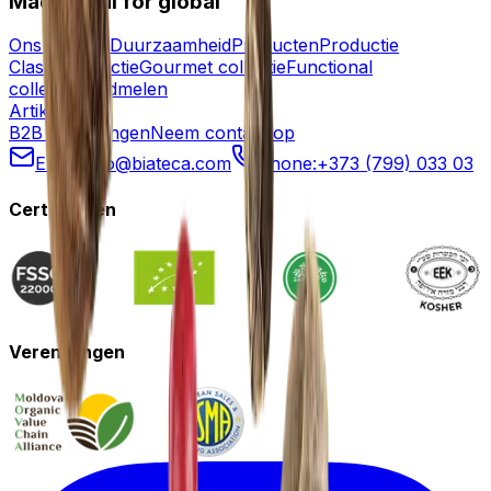
Made local for global
Ons verhaal
Duurzaamheid
Producten
Productie
Classic collectie
Gourmet collectie
Functional
collectie
Zaadmelen
Artikelen
B2B Oplossingen
Neem contact op
Email:
info@biateca.com
Phone:
+373 (799) 033 03
Certificaten
Verenigingen