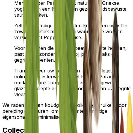
Meng Pepper Paradise met natuurlijke Griekse
yoghurt om een heerlijke en gezondheidsbewuste
saus te maken.
Zelfs eenvoudige bijgerechten krijgen een boost in
zowel esthetiek als voeding wanneer ze worden
versierd met Pepper Paradise.
Voor degenen die van een beetje warmte houden,
past het uitzonderlijk goed bij pittige steaks en
gegrilde groenten.
Transformeer uw runder- en lamskoteletjes in
culinaire meesterwerken met Pepper Paradise,
omdat het ook fungeert als een buitengewone
glaze, die diepte en rijkdom toevoegt aan uw gegrild
vlees.
We raden niet aan koudgeperste olie te gebruiken voor
bereiding en frituren, omdat warmte de nuttige
eigenschappen minimaliseert.
Collectie