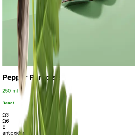
Pepper Paradise
250 ml
Bevat
Ω3
Ω6
E
antioxidant