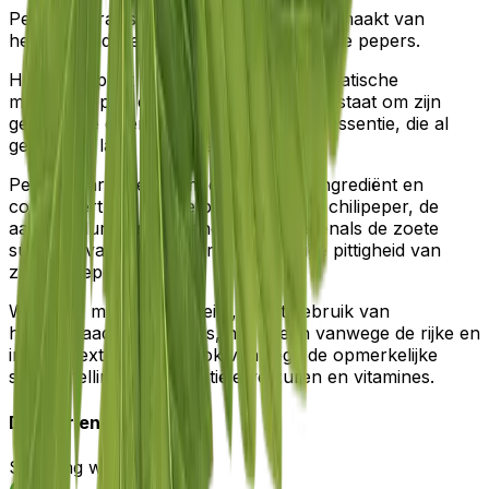
Pepper Paradise is een heerlijke mix, gemaakt van
hennepzaadolie en een scala aan geurige pepers.
Het middelpunt van deze mix is de aromatische
monnikspeper, een specerij die bekend staat om zijn
genezende eigenschappen en geurige essentie, die al
generaties lang wordt gekoesterd.
Pepper Paradise neemt dit exotische ingrediënt en
combineert het met de pittige kick van chilipeper, de
aardse allure van korianderzaden, evenals de zoete
subtiliteit van roze peper en de hartige pittigheid van
zwarte pepers.
Wat deze mix onderscheidt, is het gebruik van
hennepzaadolie als basis, niet alleen vanwege de rijke en
intense textuur, maar ook vanwege de opmerkelijke
samenstelling van essentiële vetzuren en vitamines.
Dieetvriendelijk:
Slimming world