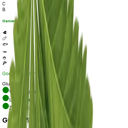
C
B
Geniet met
🥩
🍗
🐟
🥕
🍚
🍕
Goed schudden voor gebruik!
Glutenvrij
Veganistisch
Lactosevrij
Zonder toevoegingen
GOURMET